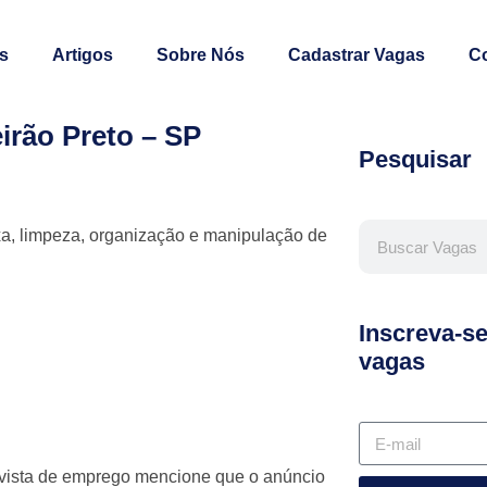
s
Artigos
Sobre Nós
Cadastrar Vagas
C
irão Preto – SP
Pesquisar
xa, limpeza, organização e manipulação de
Inscreva-s
vagas
evista de emprego mencione que o anúncio