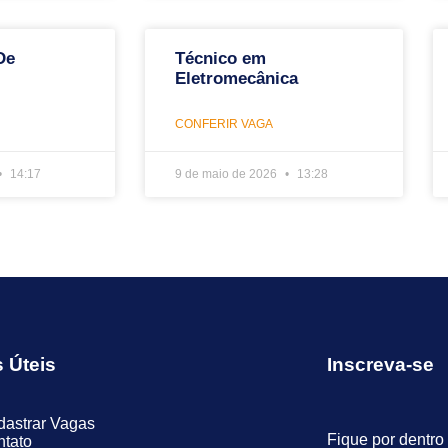
De
Técnico em
Eletromecânica
CONFERIR VAGA
14:17
9 de maio de 2026
13:28
s Úteis
Inscreva-se
astrar Vagas
Fique por dentro
tato