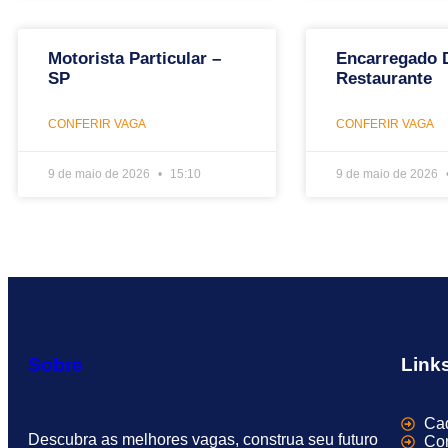
Motorista Particular –
Encarregado 
SP
Restaurante
CONFERIR VAGA
CONFERIR VAGA
9 de maio de 2026
15:10
9 de maio de 2026
Sobre
Link
Cad
Descubra as melhores vagas, construa seu futuro
Con