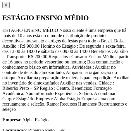
X
ESTÁGIO ENSINO MÉDIO
ESTÁGIO ENSINO MÉDIO Nosso cliente é uma empresa que há
mais de 10 anos está no ramo de distribuição de produtos
decorativos, artesanato e artigos de festas para todo o Brasil. Bolsa
Auxílio : R$ 900,00 Horário do Estágio : De segunda a sexta-feira,
das 13:00 às 18:00 e sábado das 09:00 às 14:00 Benefícios : Auxílio
– Transporte: R$ 200,00 Requisitos : Cursar o Ensino Médio a partir
de 16 anos no período vespertino ou noturno; Boa comunicação e
conhecimento básico em informática. Atividades : Auxiliar no
controle de itens do almoxarifado; Amparar na organização do
estoque Auxiliar na preparação de materiais para expedição; Auxiliar
no inventário de almoxarifado; Auxiliar nas vendas. Cidade :
Ribeirão Preto – SP Região : Centro. Beneficios: Formação
Acadêmica: Não informado Experiência: Salário: A combinar
Cargo: Estagiário Empresa: Alpha Estágio Empresa atua com
recrutamento e seleção. Ramo: Recursos Humanos/ Recrutamento e
seleção
Empresa
: Alpha Estágio
Localização
: Ribeirão Preto – SP