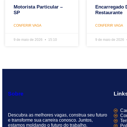
Motorista Particular –
Encarregado 
SP
Restaurante
CONFERIR VAGA
CONFERIR VAGA
9 de maio de 2026
15:10
9 de maio de 2026
Sobre
Link
Cad
Descubra as melhores vagas, construa seu futuro
Con
e transforme sua carreira conosco. Juntos,
Te
estamos moldando o futuro do trabalho.
Pol