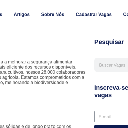
s
Artigos
Sobre Nós
Cadastrar Vagas
C
e
Pesquisar
da a melhorar a segurança alimentar
s eficiente dos recursos disponíveis.
para cultivos, nossos 28.000 colaboradores
ão agrícola. Estamos comprometidos com a
ão, melhorando a biodiversidade e
Inscreva-s
vagas
ões sólidas e de longo prazo com os