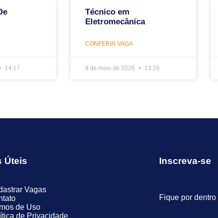
De
Técnico em
Eletromecânica
CONFERIR VAGA
14:17
9 de maio de 2026
13:28
s Úteis
Inscreva-se
astrar Vagas
Fique por dentro
tato
rmos de Uso
ítica de Privacidade