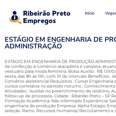
Início
Vaga
ESTÁGIO EM ENGENHARIA DE P
ADMINISTRAÇÃO
ESTÁGIO EM ENGENHARIA DE PRODUÇÃO ADMINISTRA
de confecção e comércio atacadista e varejista, atu
vestuário para moda feminina. Bolsa Auxílio : R$ 1.00
sexta, das 8h às 15h, com 1h de intervalo Benefícios : A
Convênio assistencial Requisitos : Cursar Engenharia 
cursos correlatos no período noturno ; Conhecimento 
Atividades : Auxiliar no preenchimento de relatório, Aux
follow-up de processos. Cidade : Ribeirão Preto – SP Re
Formação Acadêmica: Não informado Experiência: Salá
engenharia de produção Empresa: Alpha Estágio Em
seleção. Ramo: Recursos Humanos/ Recrutamento e 