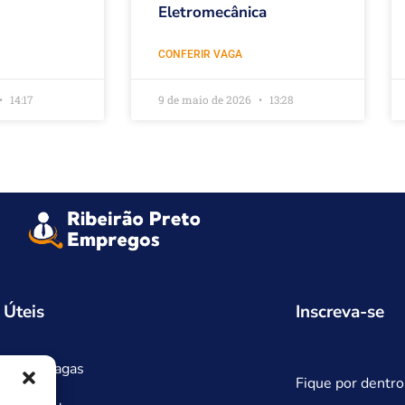
Eletromecânica
CONFERIR VAGA
14:17
9 de maio de 2026
13:28
 Úteis
Inscreva-se
astrar Vagas
Fique por dentro
ntato