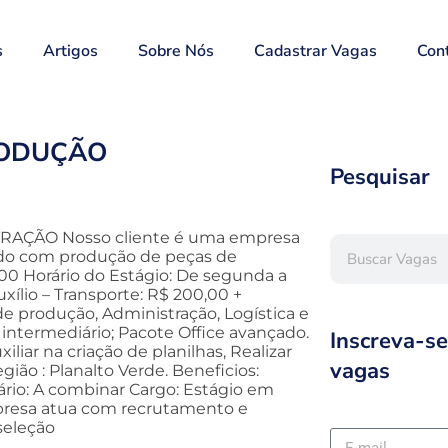
s
Artigos
Sobre Nós
Cadastrar Vagas
Con
RODUÇÃO
Pesquisar
ÇÃO Nosso cliente é uma empresa
ando com produção de peças de
0,00 Horário do Estágio: De segunda a
uxílio – Transporte: R$ 200,00 +
de produção, Administração, Logística e
intermediário; Pacote Office avançado.
Inscreva-se
iliar na criação de planilhas, Realizar
vagas
gião : Planalto Verde. Beneficios:
rio: A combinar Cargo: Estágio em
presa atua com recrutamento e
seleção