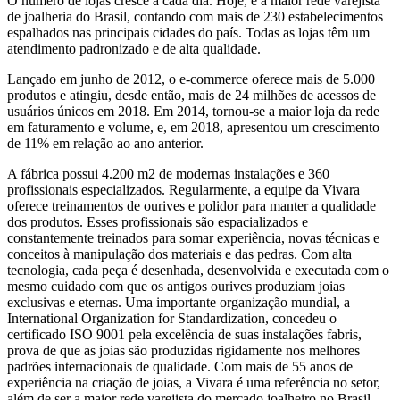
O número de lojas cresce a cada dia. Hoje, é a maior rede varejista
de joalheria do Brasil, contando com mais de 230 estabelecimentos
espalhados nas principais cidades do país. Todas as lojas têm um
atendimento padronizado e de alta qualidade.
Lançado em junho de 2012, o e-commerce oferece mais de 5.000
produtos e atingiu, desde então, mais de 24 milhões de acessos de
usuários únicos em 2018. Em 2014, tornou-se a maior loja da rede
em faturamento e volume, e, em 2018, apresentou um crescimento
de 11% em relação ao ano anterior.
A fábrica possui 4.200 m2 de modernas instalações e 360
profissionais especializados. Regularmente, a equipe da Vivara
oferece treinamentos de ourives e polidor para manter a qualidade
dos produtos. Esses profissionais são espacializados e
constantemente treinados para somar experiência, novas técnicas e
conceitos à manipulação dos materiais e das pedras. Com alta
tecnologia, cada peça é desenhada, desenvolvida e executada com o
mesmo cuidado com que os antigos ourives produziam joias
exclusivas e eternas. Uma importante organização mundial, a
International Organization for Standardization, concedeu o
certificado ISO 9001 pela excelência de suas instalações fabris,
prova de que as joias são produzidas rigidamente nos melhores
padrões internacionais de qualidade. Com mais de 55 anos de
experiência na criação de joias, a Vivara é uma referência no setor,
além de ser a maior rede varejista do mercado joalheiro no Brasil.