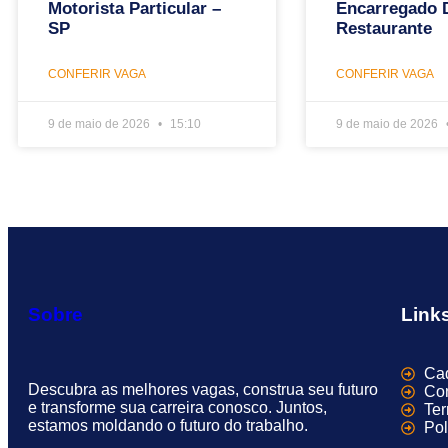
Motorista Particular –
Encarregado 
SP
Restaurante
CONFERIR VAGA
CONFERIR VAGA
9 de maio de 2026
15:10
9 de maio de 2026
Sobre
Link
Cad
Descubra as melhores vagas, construa seu futuro
Con
e transforme sua carreira conosco. Juntos,
Te
estamos moldando o futuro do trabalho.
Pol