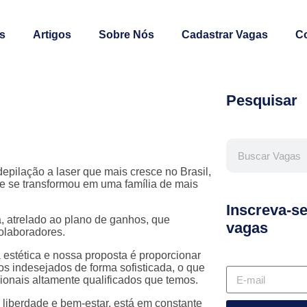
s
Artigos
Sobre Nós
Cadastrar Vagas
C
Pesquisar
epilação a laser que mais cresce no Brasil,
ue se transformou em uma família de mais
Inscreva-s
 atrelado ao plano de ganhos, que
vagas
olaboradores.
 estética e nossa proposta é proporcionar
los indesejados de forma sofisticada, o que
onais altamente qualificados que temos.
 liberdade e bem-estar, está em constante