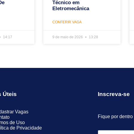
De
Técnico em
Eletromecânica
CONFERIR VAGA
14:17
9 de maio de 2026
13:28
s Úteis
Inscreva-se
astrar Vagas
Fique por dentro
tato
rmos de Uso
ítica de Privacidade