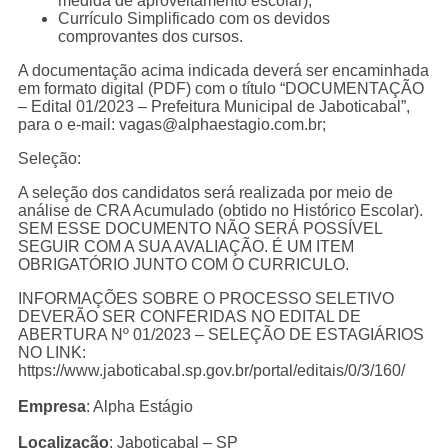
medida de aproveitamento escolar);
Currículo Simplificado com os devidos
comprovantes dos cursos.
A documentação acima indicada deverá ser encaminhada
em formato digital (PDF) com o título “DOCUMENTAÇÃO
– Edital 01/2023 – Prefeitura Municipal de Jaboticabal”,
para o e-mail: vagas@alphaestagio.com.br;
Seleção:
A seleção dos candidatos será realizada por meio de
análise de CRA Acumulado (obtido no Histórico Escolar).
SEM ESSE DOCUMENTO NÃO SERÁ POSSÍVEL
SEGUIR COM A SUA AVALIAÇÃO. É UM ITEM
OBRIGATÓRIO JUNTO COM O CURRICULO.
INFORMAÇÕES SOBRE O PROCESSO SELETIVO
DEVERÃO SER CONFERIDAS NO EDITAL DE
ABERTURA Nº 01/2023 – SELEÇÃO DE ESTAGIÁRIOS
NO LINK:
https://www.jaboticabal.sp.gov.br/portal/editais/0/3/160/
Empresa
: Alpha Estágio
Localização
: Jaboticabal – SP