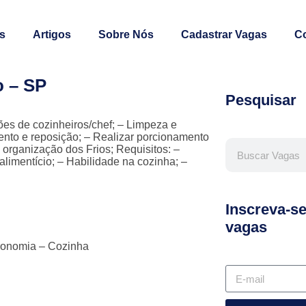
s
Artigos
Sobre Nós
Cadastrar Vagas
C
o – SP
Pesquisar
ções de cozinheiros/chef; – Limpeza e
nto e reposição; – Realizar porcionamento
 organização dos Frios; Requisitos: –
imentício; – Habilidade na cozinha; –
Inscreva-s
vagas
tronomia – Cozinha