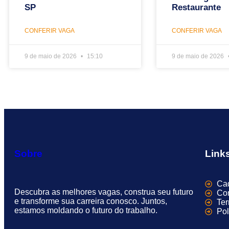
SP
Restaurante
CONFERIR VAGA
CONFERIR VAGA
9 de maio de 2026
15:10
9 de maio de 2026
Sobre
Link
Cad
Descubra as melhores vagas, construa seu futuro
Con
e transforme sua carreira conosco. Juntos,
Te
estamos moldando o futuro do trabalho.
Pol