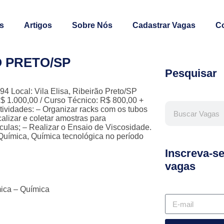
s
Artigos
Sobre Nós
Cadastrar Vagas
C
O PRETO/SP
Pesquisar
cal: Vila Elisa, Ribeirão Preto/SP
R$ 1.000,00 / Curso Técnico: R$ 800,00 +
ividades: – Organizar racks com os tubos
ocalizar e coletar amostras para
culas; – Realizar o Ensaio de Viscosidade.
 Química, Química tecnológica no período
Inscreva-s
vagas
mica – Química