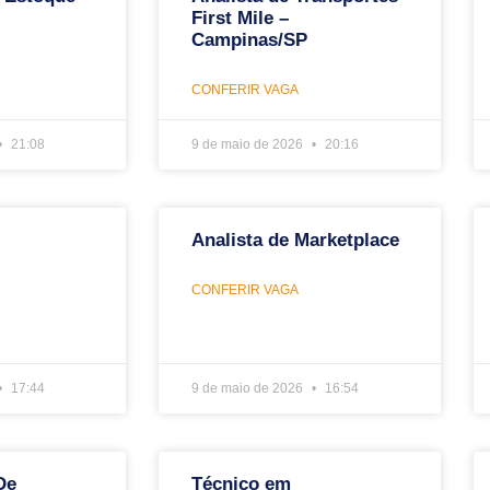
First Mile –
Campinas/SP
CONFERIR VAGA
21:08
9 de maio de 2026
20:16
Analista de Marketplace
CONFERIR VAGA
17:44
9 de maio de 2026
16:54
De
Técnico em