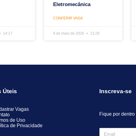
Eletromecânica
CONFERIR VAGA
14:17
9 de maio de 2026
13:28
s Úteis
Inscreva-se
astrar Vagas
Fique por dentro
tato
rmos de Uso
ítica de Privacidade