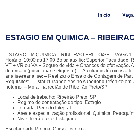
Início
Vaga
ESTAGIO EM QUIMICA – RIBEIRA
ESTAGIO EM QUIMICA – RIBEIRAO PRETO/SP – VAGA 1194 Lo
Horário: 10:00 ás 17:00 Bolsa auxilio: Superior Faculdade: 
VT + VR ou VA + Seguro de vida + Chances de efetivação. At
de ensaio (posicionar e etiquetar); – Auxiliar os técnicos a l
analise/reanalise; – Realizar o Ensaio de Contagem de Partí
Requisitos: – Estar cursando ensino superior ou técnico em
noturno; – Morar na região de Ribeirão Preto/SP
Local de trabalho: Ribeirão Preto, SP
Regime de contratação de tipo: Estágio
Jornada: Período Integral
Área e especialização profissional: Química, Petroquí
Nível hierárquico: Estagiário
Escolaridade Mínima: Curso Técnico