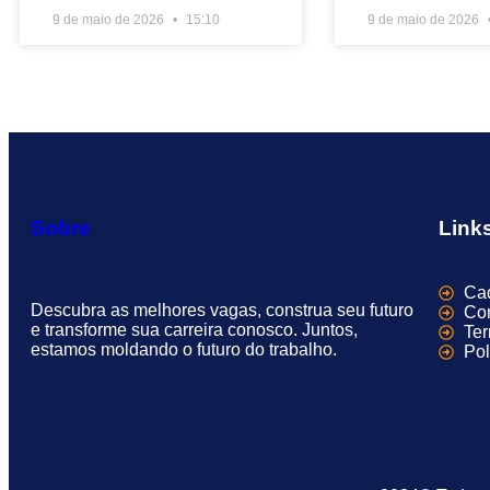
9 de maio de 2026
15:10
9 de maio de 2026
Sobre
Link
Cad
Descubra as melhores vagas, construa seu futuro
Con
e transforme sua carreira conosco. Juntos,
Te
estamos moldando o futuro do trabalho.
Pol