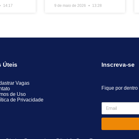
14:17
9 de maio de 2026
13:28
s Úteis
Inscreva-se
astrar Vagas
Fique por dentro
tato
rmos de Uso
ítica de Privacidade