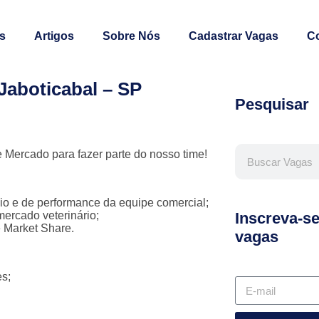
s
Artigos
Sobre Nós
Cadastrar Vagas
C
 Jaboticabal – SP
Pesquisar
 Mercado para fazer parte do nosso time!
o e de performance da equipe comercial;
mercado veterinário;
Inscreva-s
e Market Share.
vagas
es;