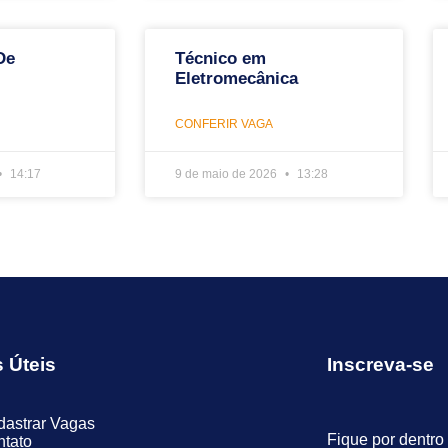
De
Técnico em
Eletromecânica
CONFERIR VAGA
14:17
9 de maio de 2026
13:28
s Úteis
Inscreva-se
astrar Vagas
Fique por dentro
tato