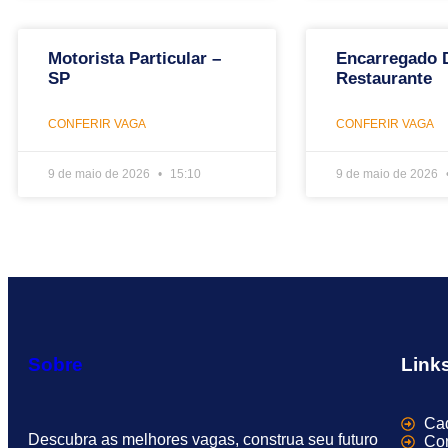
Motorista Particular –
Encarregado 
SP
Restaurante
CONFERIR VAGA
CONFERIR VAGA
9 de maio de 2026
15:10
9 de maio de 2026
Sobre
Link
Cad
Descubra as melhores vagas, construa seu futuro
Con